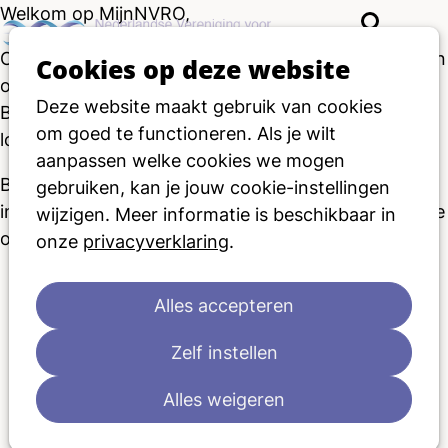
Welkom op MijnNVRO,
Zoeken
Ope
Op MijnNVRO kun je jouw gegevens zelf beheren, en
Cookies op deze website
men
onder andere je facturen en bijeenkomsten inzien.
Deze website maakt gebruik van cookies
Ben je lid van de NVRO? Klik dan
hier
om in te
om goed te functioneren. Als je wilt
loggen.
aanpassen welke cookies we mogen
Ben je nog geen lid van de NVRO en wil je je
gebruiken, kan je jouw cookie-instellingen
inschrijven als lid? Klik dan
hier
voor meer informatie
wijzigen. Meer informatie is beschikbaar in
over het NVRO-lidmaatschap.
onze
privacyverklaring
.
Alles accepteren
Zelf instellen
Alles weigeren